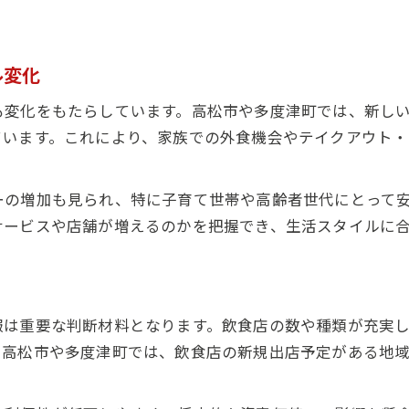
飲食市場予測から見る商圏拡大のメリット
飲食業界の商圏拡大で地域経済はどう動くか
ル変化
飲食市場の発展と商圏拡大の関係性を分析
新店舗動向を通じて読む飲食市場分析
も変化をもたらしています。高松市や多度津町では、新し
飲食新店舗動向が市場予測に与える影響とは
ています。これにより、家族での外食機会やテイクアウト
香川県の新店舗予定から飲食市場を読み解く
新店舗開業が飲食市場に及ぼす変化を解説
ーの増加も見られ、特に子育て世帯や高齢者世代にとって
サービスや店舗が増えるのかを把握でき、生活スタイルに
飲食市場分析でわかる新店舗の重要ポイント
飲食市場予測と新規開業動向の深い関係性
市場予測で変わる子育てと働き方事情
飲食市場予測が子育て環境に与える影響
報は重要な判断材料となります。飲食店の数や種類が充実
飲食業界の未来予測と働き方の新しい選択肢
。高松市や多度津町では、飲食店の新規出店予定がある地
飲食市場の変化が家族の生活に及ぼす効果
飲食市場予測を活かす子育て世帯の判断軸