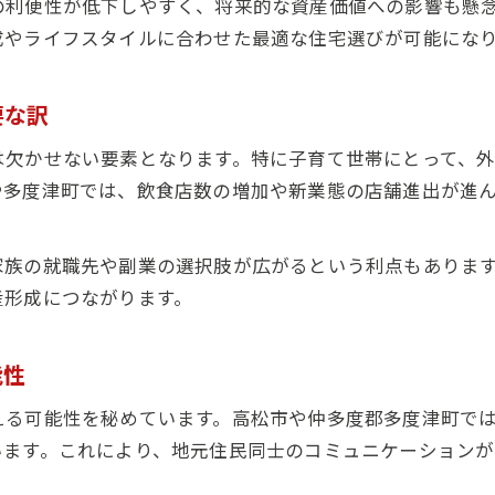
の利便性が低下しやすく、将来的な資産価値への影響も懸
働き方改革と飲食市場予測の関係性を探る
成やライフスタイルに合わせた最適な住宅選びが可能にな
飲食市場から読み解く資産価値の行方
飲食市場予測が資産価値に影響する理由
要な訳
飲食市場の動向と不動産資産の関係を解説
は欠かせない要素となります。特に子育て世帯にとって、
飲食業界の市場予測は資産形成にどう役立つか
や多度津町では、飲食店数の増加や新業態の店舗進出が進
飲食市場分析から見る住宅資産価値の変化
飲食市場予測を踏まえた資産価値の考え方
家族の就職先や副業の選択肢が広がるという利点もありま
産形成につながります。
お問い合わせはこちら
お問い合わせはこちら
能性
える可能性を秘めています。高松市や仲多度郡多度津町で
います。これにより、地元住民同士のコミュニケーションが