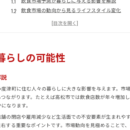
飲食市場予測が暮らしに与える影響を解説
飲食市場の動向から見るライフスタイル変化
飲食市場予測が住宅選びに役立つ理由
飲食の市場予測が家族の将来設計に重要な訳
飲食業界の予測が地域生活を変える可能性
高松市や多度津町に見る飲食の今後
暮らしの可能性
高松市の飲食市場動向から読み解く未来
多度津町の飲食市場予測が示す将来性とは
解説
両地域の飲食業界が今後どう変化するか注目
飲食市場分析で知る高松市の強みと課題
多度津町に住む人々の暮らしに大きな影響を与えます。市
多度津町の飲食市場が描く成長戦略の要点
もつながります。たとえば高松市では飲食店数が年々増加
かになります。
商圏拡大が導く地域飲食の未来像
商圏拡大が地域の飲食市場をどう変えるか
店舗の閉店や雇用減少など生活面での不安要素が生まれや
左右する重要なポイントです。市場動向を見極めることで
飲食市場における商圏拡大の影響を徹底解説