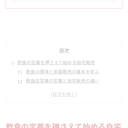
目次
飲食の定義を押さえて始める自宅販売
飲食の意味と家庭販売の基本を学ぶ
飲食店営業の定義と自宅販売の違い
飲食禁止と飲み物のみOKの判断基準
簡易飲食店営業施設基準のポイント解説
設備を設けて客に飲食させる営業の本質
自宅から広がる飲食の新しい可能性を解説
飲食の定義を押さえて始める自宅
自宅で始める飲食と新しい挑戦の魅力