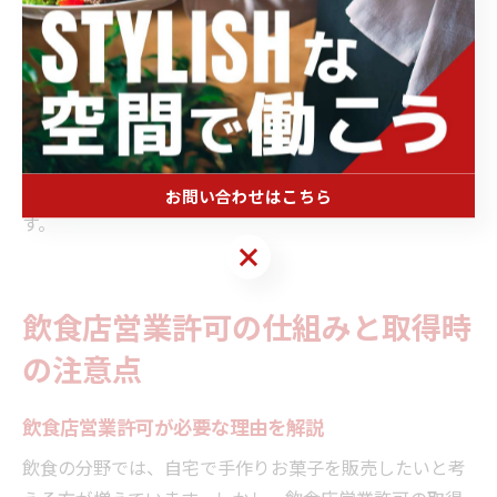
ル防止に努めることが大切です。
注意点として、許可取得までの流れや必要書類、営業で
きない範囲（例：生菓子や要冷蔵商品など）を事前に把
握しておくことが失敗回避のポイントです。実際には、
計画的に準備を進めたことでスムーズに許可を取得し、
無事に販売を開始できたという成功事例が多く見られま
お問い合わせはこちら
す。
お問い合わせはこちら
飲食店営業許可の仕組みと取得時
の注意点
飲食店営業許可が必要な理由を解説
飲食の分野では、自宅で手作りお菓子を販売したいと考