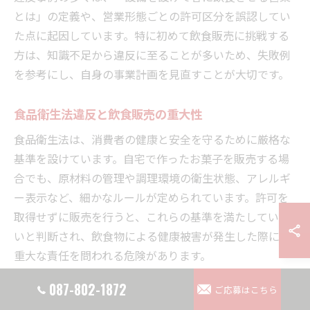
とは」の定義や、営業形態ごとの許可区分を誤認してい
た点に起因しています。特に初めて飲食販売に挑戦する
方は、知識不足から違反に至ることが多いため、失敗例
を参考にし、自身の事業計画を見直すことが大切です。
食品衛生法違反と飲食販売の重大性
食品衛生法は、消費者の健康と安全を守るために厳格な
基準を設けています。自宅で作ったお菓子を販売する場
合でも、原材料の管理や調理環境の衛生状態、アレルギ
ー表示など、細かなルールが定められています。許可を
取得せずに販売を行うと、これらの基準を満たしていな
いと判断され、飲食物による健康被害が発生した際には
重大な責任を問われる危険があります。
実際に無許可で販売されたお菓子による食中毒事故が発
087-802-1872
ご応募はこちら
生し、販売者が損害賠償や刑事責任を負った事例も報告