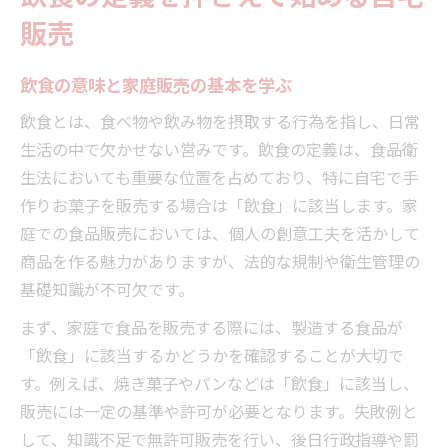
販売
飲食の可能性を広げる工夫と実践例
飲食業界で注目される自宅販売の特徴
飲食の意味と家庭販売の基本を学ぶ
飲食の柔軟なスタイルで差別化を図る
飲食とは、食べ物や飲み物を摂取する行為を指し、日常
飲食の定義を活かした新規参入のコツ
生活の中で欠かせない営みです。飲食の定義は、食品衛
飲食店営業許可の仕組みと取得時の注意点
生法においても重要な位置を占めており、特に自宅で手
飲食店営業許可が必要な理由を解説
作りお菓子を販売する場合は「飲食」に該当します。家
飲食店営業許可取得の流れと要件整理
庭での食品販売においては、個人の創意工夫を活かして
簡易飲食店営業許可との違いを知る
商品を作る魅力がありますが、法的な規制や衛生管理の
飲食店営業許可でできないことの注意点
基礎知識が不可欠です。
食品衛生法と飲食店営業許可の関係性
まず、家庭で食品を販売する際には、製造する食品が
食品衛生法で守る安全な飲食事業の第一歩
「飲食」に該当するかどうかを確認することが大切で
飲食事業で守るべき食品衛生法の基礎
す。例えば、焼き菓子やパンなどは「飲食」に該当し、
飲食販売で注意したい法的リスクの回避
販売には一定の基準や許可が必要となります。失敗例と
して、知識不足で無許可販売を行い、後日行政指導や罰
飲食店営業許可の衛生基準と確認事項