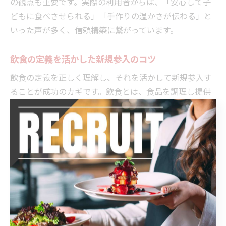
の観点も重要です。実際の利用者からは、「安心して子
どもに食べさせられる」「手作りの温かさが伝わる」と
いった声が多く、信頼構築に繋がっています。
飲食の定義を活かした新規参入のコツ
飲食の定義を正しく理解し、それを活かして新規参入す
ることが成功のカギです。飲食とは、食品を調理し提供
する行為全般を指し、飲食店営業許可では「設備を設け
て客に飲食させる営業」が対象となります。自宅販売の
場合も、簡易な飲食店営業許可や食品衛生法の規定に従
って営業する必要があります。
新規参入のコツとしては、まず自治体の保健所に相談
し、自宅のキッチンが設備基準を満たしているか確認し
ましょう。必要な場合は、簡易飲食店営業許可や食品衛
生責任者の資格取得も忘れずに行います。加えて、商品
ごとの保存方法や衛生管理マニュアルを作成し、トラブ