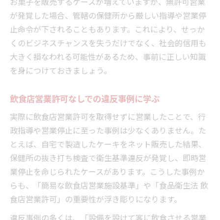
お菓子を販売するケースが増えていますが、無許可営業
が発覚した場合、管轄の保健所から厳しい指導や営業停
止命令が下されることもあります。これにより、せっか
くのビジネスチャンスを失うだけでなく、社会的信用も
大きく損なわれる可能性があるため、事前に正しい知識
を身につけておきましょう。
飲食店営業許可なしでの違反事例に学ぶ
実際に飲食店営業許可を取得せずに営業したことで、行
政指導や営業停止に至った事例は少なくありません。た
とえば、自宅で製造したケーキをネット販売した結果、
保健所の抜き打ち検査で衛生基準違反が発覚し、即時営
業停止を命じられたケースがあります。こうした事例か
らも、「簡易な飲食店営業施設基準」や「食品衛生法 飲
食店営業許可」の重要性が浮き彫りになります。
違反事例の多くは、「設備を設けて客に飲食させる営業