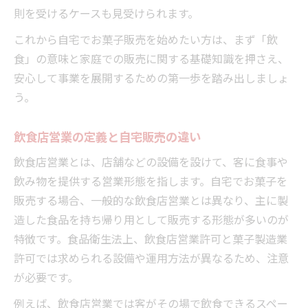
則を受けるケースも見受けられます。
飲食事業開始前に必要な衛生管理とは
これから自宅でお菓子販売を始めたい方は、まず「飲
飲食の安全性を確保する日常管理の工夫
食」の意味と家庭での販売に関する基礎知識を押さえ、
飲食店許可が必要な理由と罰則リスクを知る
安心して事業を展開するための第一歩を踏み出しましょ
飲食店無許可営業のリスクと罰則の実態
う。
飲食店営業許可なしでの違反事例に学ぶ
食品衛生法違反と飲食販売の重大性
飲食店営業の定義と自宅販売の違い
飲食販売における刑事罰と営業停止危険
飲食店営業とは、店舗などの設備を設けて、客に食事や
飲食の信用失墜を防ぐ許可取得の重要性
飲み物を提供する営業形態を指します。自宅でお菓子を
安心して飲食を始めるための設備基準ポイント
販売する場合、一般的な飲食店営業とは異なり、主に製
飲食店営業許可に必要な設備基準の要点
造した食品を持ち帰り用として販売する形態が多いのが
飲食販売で求められる設備要件を整理
特徴です。食品衛生法上、飲食店営業許可と菓子製造業
許可では求められる設備や運用方法が異なるため、注意
簡易な飲食店営業施設基準のチェック方法
が必要です。
飲食事業で失敗しない設備整備のコツ
例えば、飲食店営業では客がその場で飲食できるスペー
飲食店営業許可と手洗い設備の重要ポイン