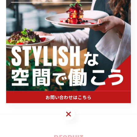
タグ
TAGS
バイト
洋食
高松
飲食
未経験
ブランク
主婦
無資格
メリハリ
技術
転職
パート
昼間
個人店舗
お問い合わせはこちら
お問い合わせはこちら