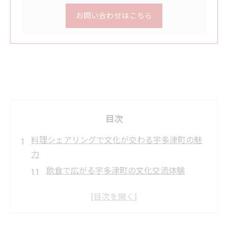
お問い合わせはこちら
目次
料理シェアリングで文化が交わる宇多津町の魅
力
飲食で広がる宇多津町の文化交流体験
料理シェアリングが生む新しい地域の絆
飲食を通じて地域文化の魅力を再発見
宇多津町で味わう食と交流の醍醐味