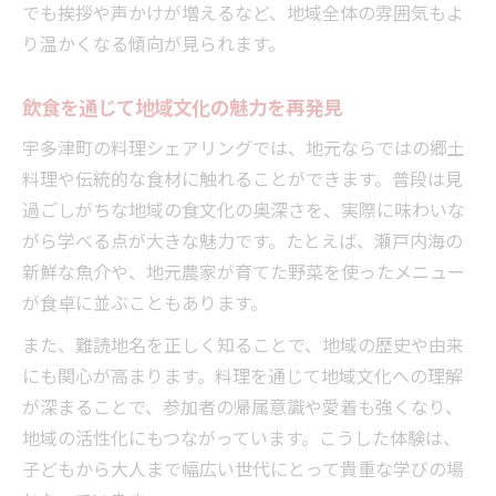
でも挨拶や声かけが増えるなど、地域全体の雰囲気もよ
地域の信頼関係を築く料理シェアリング実践術
り温かくなる傾向が見られます。
飲食を通じて築く地域の信頼と安心感
料理シェアリングで信頼を深める工夫
飲食を通じて地域文化の魅力を再発見
飲食体験が生む持続的な地域関係の作り方
宇多津町の料理シェアリングでは、地元ならではの郷土
宇多津町の住民と信頼を育てる交流術
料理や伝統的な食材に触れることができます。普段は見
過ごしがちな地域の食文化の奥深さを、実際に味わいな
料理シェアリングで絆を強める方法
がら学べる点が大きな魅力です。たとえば、瀬戸内海の
新鮮な魚介や、地元農家が育てた野菜を使ったメニュー
が食卓に並ぶこともあります。
また、難読地名を正しく知ることで、地域の歴史や由来
にも関心が高まります。料理を通じて地域文化への理解
が深まることで、参加者の帰属意識や愛着も強くなり、
地域の活性化にもつながっています。こうした体験は、
子どもから大人まで幅広い世代にとって貴重な学びの場