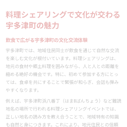
料理シェアリングで深まる住民同士のつな
料理シェアリングで文化が交わる
がり
宇多津町浜の読み方を知って飲食交流を深める
宇多津町の魅力
宇多津町浜の読み方で交流の幅が広がる理
由
飲食で広がる宇多津町の文化交流体験
飲食交流に役立つ宇多津町浜の正しい読み
宇多津町では、地域住民同士が飲食を通じて自然な交流
方
を楽しむ文化が根付いています。料理シェアリングは、
料理シェアリング時の地名確認の重要性
地元の食材や郷土料理を囲みながら、人と人との距離を
難読地名を学び飲食の場をもっと楽しく
縮める絶好の機会です。特に、初めて参加する方にとっ
ては、食卓を共にすることで緊張が和らぎ、会話も弾み
宇多津町浜の読み方が信頼構築の第一歩
やすくなります。
飲食を通じた地域コミュニティ形成の秘訣
飲食が生む地域コミュニティの強い結びつ
例えば、宇多津町浜八番丁（はま8ばんちょう）など難読
き
地名の場所で行われる料理シェアリングイベントでは、
正しい地名の読み方を教え合うことで、地域特有の知識
料理シェアリングで築く信頼と連携のコツ
も自然と身につきます。これにより、地元住民との信頼
宇多津町で飲食を活用した交流事例の紹介