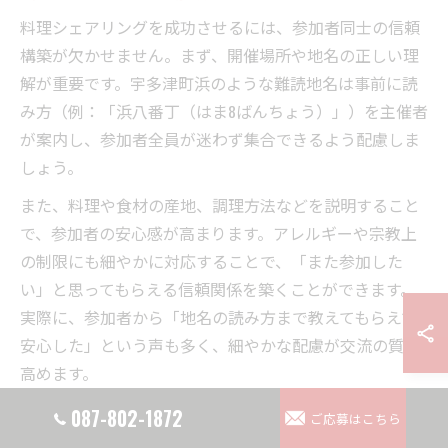
料理シェアリングを成功させるには、参加者同士の信頼
構築が欠かせません。まず、開催場所や地名の正しい理
解が重要です。宇多津町浜のような難読地名は事前に読
み方（例：「浜八番丁（はま8ばんちょう）」）を主催者
が案内し、参加者全員が迷わず集合できるよう配慮しま
しょう。
また、料理や食材の産地、調理方法などを説明すること
で、参加者の安心感が高まります。アレルギーや宗教上
の制限にも細やかに対応することで、「また参加した
い」と思ってもらえる信頼関係を築くことができます。
実際に、参加者から「地名の読み方まで教えてもらえて
安心した」という声も多く、細やかな配慮が交流の質を
高めます。
087-802-1872
ご応募はこちら
飲食体験が生む持続的な地域関係の作り方