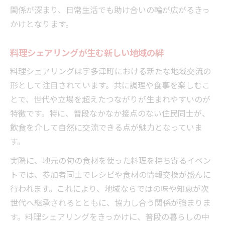
関係が深まり、日常生活でも助け合いの輪が広がるきっ
飲食が地域活性化を支える理由とは
かけとなります。
料理シェアリングで始まる新しい出会い
地元食材を楽しみながら文化にふれる体験
料理シェアリングが生む新しい地域の絆
飲食で地元食材の魅力を共有する方法
料理シェアリングは宇多津町における新たな地域交流の
料理シェアリングで地域文化に親しむ時間
形として注目されています。共に調理や食事を楽しむこ
地元の味を生かした飲食交流の楽しさ
とで、世代や立場を超えたつながりが生まれやすいのが
宇多津町の食材で広がる新たな食体験
特徴です。特に、普段なかなか接点のない住民同士が、
飲食を介して自然に交流できる点が魅力となっていま
飲食を通じて地域文化を学ぶきっかけに
す。
難読地名を正しく理解して交流が広がる方法
難読地名の正解が飲食交流を助ける理由
実際に、地元の旬の食材を使った料理を持ち寄るイベン
トでは、参加者同士でレシピや食材の情報交換が盛んに
料理シェアリング時に地名理解が大切な訳
行われます。これにより、地域ならではの味や知恵が次
飲食交流で活きる地名知識の活用術
世代へ継承されるとともに、協力し合う関係が強まりま
宇多津町浜の読み方から始まる地域交流
す。料理シェアリングをきっかけに、普段の暮らしの中
飲食参加者同士で学ぶ難読地名の楽しみ方