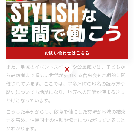
宇多津町で飲食を活用した交流事例の紹介
宇多津町では、住民同士が飲食を通じて交流を深める取
り組みが複数行われています。代表的なのが、地元の食
材を使った料理を持ち寄る「手作り料理交流会」です。
参加者は自慢の一品を披露し合い、料理のレシピや調理
方法を交換することで、食文化の継承と新たな発見が生
お問い合わせはこちら
まれています。
また、地域のイベントスペースや公民館では、子どもか
お問い合わせはこちら
ら高齢者まで幅広い世代が参加する食事会も定期的に開
催されています。ここでは、宇多津町の地名の読み方や
歴史についても話題になり、地元への理解が深まるきっ
かけとなっています。
こうした事例からも、飲食を軸にした交流が地域の結束
力を高め、住民同士の信頼や協力につながっていること
がわかります。