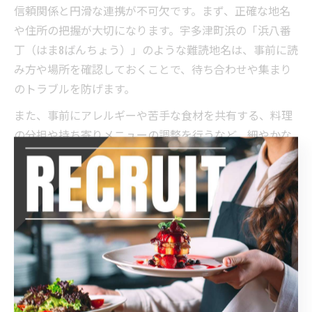
信頼関係と円滑な連携が不可欠です。まず、正確な地名
や住所の把握が大切になります。宇多津町浜の「浜八番
丁（はま8ばんちょう）」のような難読地名は、事前に読
み方や場所を確認しておくことで、待ち合わせや集まり
のトラブルを防げます。
また、事前にアレルギーや苦手な食材を共有する、料理
の分担や持ち寄りメニューの調整を行うなど、細やかな
コミュニケーションを心がけましょう。加えて、初参加
者でも安心して溶け込めるよう、自己紹介タイムや地元
の話題を話す時間を設けることがおすすめです。
信頼を築くコツとしては、参加後の感想共有や次回開催
についてのフィードバックも大切です。これにより、継
続的な関係性が生まれ、より強い地域連携へと発展して
いきます。