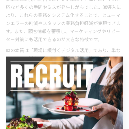
応など多くの手間やミスが発生しがちでした。DX導入に
より、これらの業務をシステム化することで、ヒューマ
ンエラーの削減やスタッフの業務負担軽減が実現できま
す。また、顧客情報を蓄積し、マーケティングやリピー
ター対策にも活用できるのが大きな特徴です。
DXの本質は「現場に根付くデジタル活用」であり、単な
るシステム導入ではなく、現場の課題解決や売上向上に
つなげることが重要です。導入時は、現場スタッフの声
を取り入れながら、段階的かつ無理のない変革を心がけ
ましょう。
飲食DXによる業務効率化と顧客体験向上の実例
飲食DXの導入による業務効率化と顧客体験向上の実例は
多岐にわたります。例えば、キッチンとホールのオーダ
ー連携システムを導入することで、注文ミスや配膳遅延