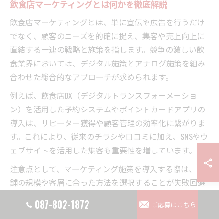
飲食店マーケティングとは何かを徹底解説
飲食店マーケティングとは、単に宣伝や広告を行うだけ
でなく、顧客のニーズを的確に捉え、集客や売上向上に
直結する一連の戦略と施策を指します。競争の激しい飲
食業界においては、デジタル施策とアナログ施策を組み
合わせた総合的なアプローチが求められます。
例えば、飲食店DX（デジタルトランスフォーメーショ
ン）を活用した予約システムやポイントカードアプリの
導入は、リピーター獲得や顧客管理の効率化に繋がりま
す。これにより、従来のチラシや口コミに加え、SNSやウ
ェブサイトを活用した集客も重要性を増しています。
注意点として、マーケティング施策を導入する際は、店
舗の規模や客層に合った方法を選択することが失敗回避
のポイントです。流行や他店の成功事例をそのまま模倣
087-802-1872
ご応募はこちら
するのではなく、自店の強みや地域特性を分析し、最適