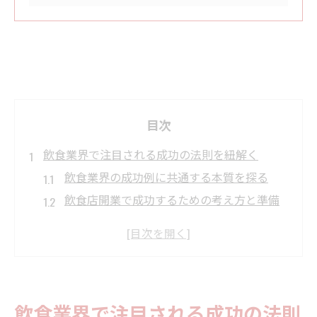
目次
飲食業界で注目される成功の法則を紐解く
飲食業界の成功例に共通する本質を探る
飲食店開業で成功するための考え方と準備
飲食経営で重要なリピーター獲得の秘訣と
は
飲食で高評価を得るサービスとオペレーシ
ョン
飲食業界で注目される成功の法則
飲食業界で生き残るための差別化戦略を解