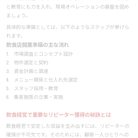
法
と教育にも力を入れ、現場オペレーションの基盤を固め
進化する飲食の集客マーケティング最新事情
ましょう。
飲食店マーケティングとは何かを徹底解説
具体的な準備としては、以下のようなステップが挙げら
飲食マーケティング本から得られる実践知
れます。
識
飲食店開業準備の主な流れ
飲食店の集客アイデアとデジタル施策の連
市場調査とコンセプト設計
携
物件選定と契約
飲食業界の最新マーケティングトレンド分
資金計画と調達
析
メニュー開発と仕入れ先選定
飲食店マーケティング企業の注目施策を紹
スタッフ採用・教育
介
集客施策の立案・実施
再現性ある飲食業界の勝ちパターンを探る
飲食経営で重要なリピーター獲得の秘訣とは
飲食業界で再現性高い成功例の特徴を整理
飲食で利益を生み出す経営の勝ちパターン
飲食経営で安定した収益を生み出すには、リピーターの
飲食店の収益改善を実現した具体的な施策
確保が不可欠です。そのためには、顧客一人ひとりへの