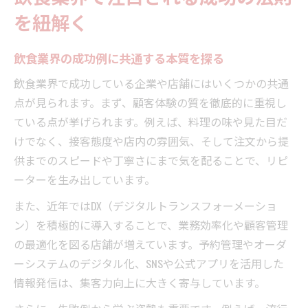
説
を紐解く
売上貢献が期待できる飲食DX活用術まとめ
飲食店DX導入が売上を伸ばす理由と現実的
飲食業界の成功例に共通する本質を探る
効果
飲食業界で成功している企業や店舗にはいくつかの共通
飲食店DX事例から学べる実践的な活用法の
点が見られます。まず、顧客体験の質を徹底的に重視し
紹介
ている点が挙げられます。例えば、料理の味や見た目だ
飲食業界のDX失敗事例に学ぶ落とし穴と対
けでなく、接客態度や店内の雰囲気、そして注文から提
策
供までのスピードや丁寧さにまで気を配ることで、リピ
飲食店DXとは何かをわかりやすく解説する
ーターを生み出しています。
飲食DXによる業務効率化と顧客体験向上の
また、近年ではDX（デジタルトランスフォーメーショ
実例
ン）を積極的に導入することで、業務効率化や顧客管理
集客力強化に繋がる飲食の実践例徹底分析
の最適化を図る店舗が増えています。予約管理やオーダ
飲食店集客アイデアで実際に効果が出た事
ーシステムのデジタル化、SNSや公式アプリを活用した
例
情報発信は、集客力向上に大きく寄与しています。
飲食マーケティング企業に学ぶ戦略の考え