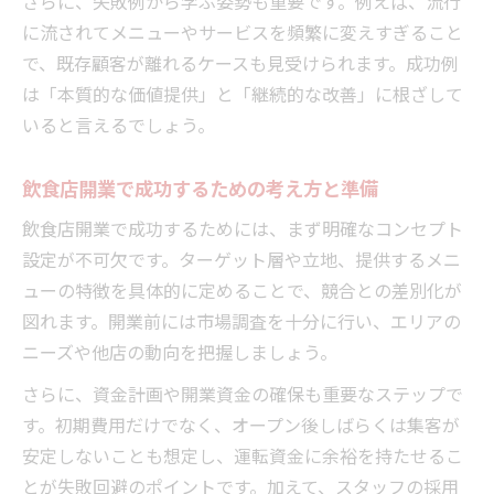
さらに、失敗例から学ぶ姿勢も重要です。例えば、流行
方
に流されてメニューやサービスを頻繁に変えすぎること
飲食店 面白い取り組みで集客増加した秘訣
で、既存顧客が離れるケースも見受けられます。成功例
は「本質的な価値提供」と「継続的な改善」に根ざして
飲食業界の成功事例で集客を強化した方法
いると言えるでしょう。
飲食店のSNSやホームページ活用の実態分析
飲食を取り巻く失敗事例と回避策のポイント
飲食店開業で成功するための考え方と準備
飲食店DX失敗事例にみる現場運用の課題と
飲食店開業で成功するためには、まず明確なコンセプト
は
設定が不可欠です。ターゲット層や立地、提供するメニ
飲食業界でよくある失敗の根本的な要因分
ューの特徴を具体的に定めることで、競合との差別化が
析
図れます。開業前には市場調査を十分に行い、エリアの
飲食店が潰れる平均率とその背景を考察す
ニーズや他店の動向を把握しましょう。
る
さらに、資金計画や開業資金の確保も重要なステップで
飲食で廃業を防ぐための具体的な実践ポイ
す。初期費用だけでなく、オープン後しばらくは集客が
ント
安定しないことも想定し、運転資金に余裕を持たせるこ
飲食業界で失敗確率を下げるための準備方
とが失敗回避のポイントです。加えて、スタッフの採用