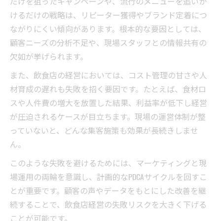
だけを狙ったキャンペーンや、流行のメニューを追いか
けるだけの戦略は、リピーター獲得やブランド定着につ
ながりにくい傾向があります。根本的な要因としては、
顧客ニーズの分析不足や、現場スタッフとの情報共有の
欠如が挙げられます。
また、飲食店の経営においては、コスト管理の甘さや人
材育成の遅れも失敗を招く要因です。たとえば、食材ロ
スや人件費の増大を放置した結果、利益率が低下し経営
が圧迫されるケースが目立ちます。現場の運営体制が整
っていないと、どんな集客施策も効果が長続きしませ
ん。
このような失敗を避けるためには、マーケティングと現
場運用の両輪を意識し、計画的なPDCAサイクルを回すこ
とが重要です。顧客の声やデータをもとにした改善を継
続することで、飲食店経営の失敗リスクを大きく下げる
ことが可能です。