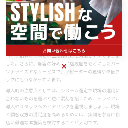
が大幅に減少し、スタッフの無駄な移動や作業時間も削
減されました。結果として、現場全体の生産性が向上
し、スタッフの満足度も高まっています。
また、顧客体験の面でも、モバイルオーダーやキャッシ
ュレス決済の導入は利便性向上に直結しています。例え
ば、待ち時間の短縮や非接触型のサービス提供により、
お問い合わせはこちら
コロナ禍以降の新しい生活様式にも対応しやすくなりま
した。さらに、顧客の好みや来店履歴をもとにしたパー
お問い合わせはこちら
ソナライズドなサービスで、リピーターの獲得や単価ア
ップにもつながっています。
導入時の注意点としては、システム選定で現場の運用に
合わないものを選ぶと逆に混乱を招くため、トライアル
導入やスタッフへのヒアリングを重視しましょう。現場
と顧客双方の満足度を高めるためには、実例を参考に自
店に最適なDX施策を検討することが大切です。