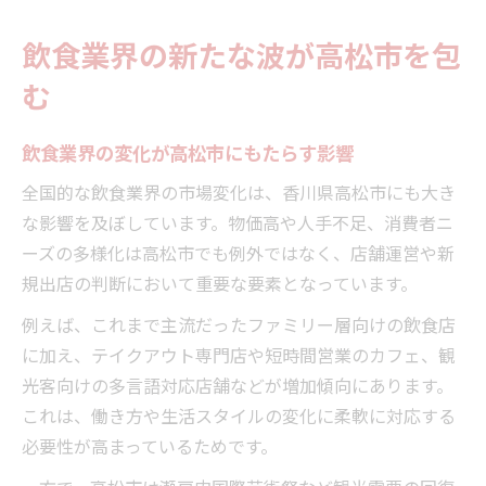
地域経済の動きと飲食の関係性を探る
飲食業界の新たな波が高松市を包
飲食業と地域経済が連動する高松市の現状
む
高松市における飲食市場と経済動向の関連
性
飲食業界の変化が高松市にもたらす影響
地域経済の変化が飲食の事業戦略に与える
影響
全国的な飲食業界の市場変化は、香川県高松市にも大き
飲食業界が高松市経済に果たす役割を分析
な影響を及ぼしています。物価高や人手不足、消費者ニ
ーズの多様化は高松市でも例外ではなく、店舗運営や新
高松市の地域発展と飲食産業のつながりを
規出店の判断において重要な要素となっています。
考察
高松市飲食業界の現状と未来展望
例えば、これまで主流だったファミリー層向けの飲食店
高松市の飲食業界が直面する課題と変化
に加え、テイクアウト専門店や短時間営業のカフェ、観
光客向けの多言語対応店舗などが増加傾向にあります。
飲食業界の現状から見える高松市の未来
これは、働き方や生活スタイルの変化に柔軟に対応する
高松市で飲食業が成長するための条件とは
必要性が高まっているためです。
飲食業界の市場変化が高松市にもたらす展