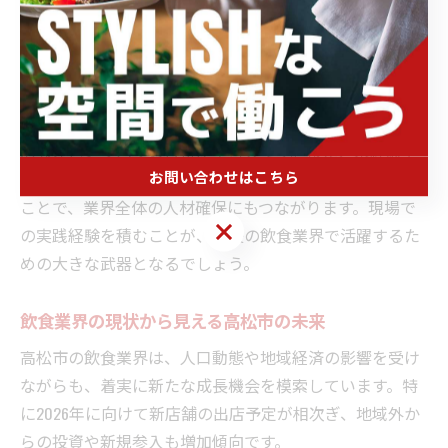
した事業展開が求められています。例えば、駅前では通
勤・通学客をターゲットにした時短メニューやテイクア
ウト需要の増加、港周辺では観光客を意識した地元食材
を使ったメニュー開発が進んでいます。
こうした変化に対応するためには、原価率の管理や効率
的な運営ノウハウの習得が不可欠です。また、未経験や
お問い合わせはこちら
ブランクのある人材でも挑戦しやすい職場環境を整える
ことで、業界全体の人材確保にもつながります。現場で
お問い合わせはこちら
の実践経験を積むことが、今後の飲食業界で活躍するた
めの大きな武器となるでしょう。
飲食業界の現状から見える高松市の未来
高松市の飲食業界は、人口動態や地域経済の影響を受け
ながらも、着実に新たな成長機会を模索しています。特
に2026年に向けて新店舗の出店予定が相次ぎ、地域外か
らの投資や新規参入も増加傾向です。