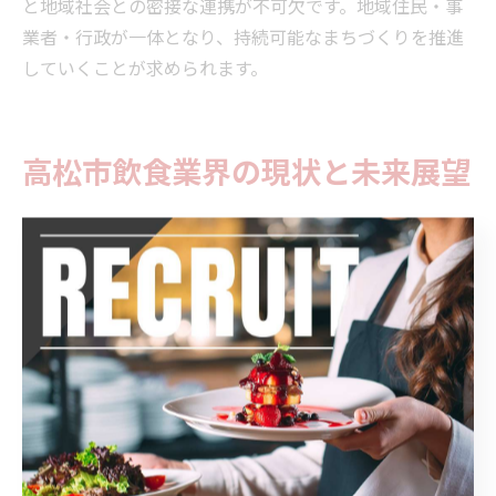
と地域社会との密接な連携が不可欠です。地域住民・事
業者・行政が一体となり、持続可能なまちづくりを推進
していくことが求められます。
高松市飲食業界の現状と未来展望
高松市の飲食業界が直面する課題と変化
高松市の飲食業界は、全国的な物価高や原材料費の上
昇、さらには人手不足といった課題に直面しています。
特に近年は、消費者のニーズが多様化し、健康志向や地
産地消への関心が高まる中で、従来型のサービスやメニ
ュー構成だけでは集客が難しくなっています。
一方で、観光需要の回復や新店舗の出店計画が活発化し
ており、駅前や港周辺といったエリアごとの特性を活か