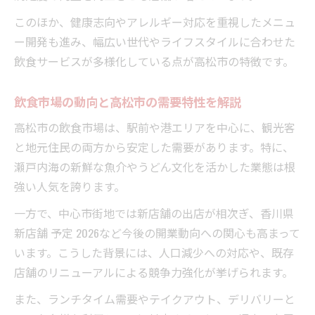
高松の特性を活かす飲食ビジネス戦略
このほか、健康志向やアレルギー対応を重視したメニュ
飲食業で高松市ならではの集客術を実践
ー開発も進み、幅広い世代やライフスタイルに合わせた
市場変化を味方にする飲食店のアイデア
飲食サービスが多様化している点が高松市の特徴です。
地元志向が鍵となる飲食の事業戦略
飲食市場の動向と高松市の需要特性を解説
飲食業界で高まる地元志向の理由を分析
高松市の飲食事業で地元志向が重要となる
高松市の飲食市場は、駅前や港エリアを中心に、観光客
背景
と地元住民の両方から安定した需要があります。特に、
瀬戸内海の新鮮な魚介やうどん文化を活かした業態は根
飲食市場変化と地元客を掴む戦略の提案
強い人気を誇ります。
高松市の飲食店が地元に根付くための工夫
飲食業界における地元志向ビジネスの価値
一方で、中心市街地では新店舗の出店が相次ぎ、香川県
新店舗 予定 2026など今後の開業動向への関心も高まって
います。こうした背景には、人口減少への対応や、既存
店舗のリニューアルによる競争力強化が挙げられます。
また、ランチタイム需要やテイクアウト、デリバリーと