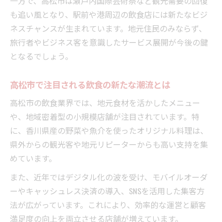
一方で、高松市は瀬戸内国際芸術祭など観光需要の回復
望
も追い風となり、駅前や港周辺の飲食店には新たなビジ
高松市の飲食業界で期待される新たな取り
ネスチャンスが生まれています。地元住民のみならず、
組み
旅行者やビジネス客を意識したサービス展開が今後の鍵
市場変化から見る新店舗出店の可能性
となるでしょう。
飲食業界の市場変化と新店舗出店の動向
高松市における飲食新店舗予定の注目ポイ
高松市で注目される飲食の新たな潮流とは
ント
高松市の飲食業界では、地元食材を活かしたメニュー
新店舗成功の鍵となる飲食市場の変化を考
や、地域密着型の小規模店舗が注目されています。特
察
に、香川県産の野菜や魚介を使ったオリジナル料理は、
飲食業界のトレンドと高松市の開業チャン
県外からの観光客や地元リピーターからも高い支持を集
ス
めています。
飲食市場の動向が新店舗計画に与える影響
また、近年ではデジタル化の波を受け、モバイルオーダ
飲食業で成功するための高松ならではの工夫
ーやキャッシュレス決済の導入、SNSを活用した集客方
高松市の飲食業で成果を出す独自の工夫
法が広がっています。これにより、効率的な運営と顧客
飲食業界の市場変化に対応した成功法
満足度の向上を両立させる店舗が増えています。