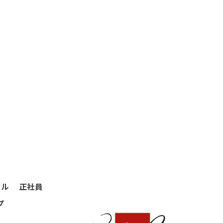
ール
正社員
プ