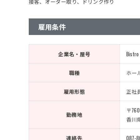
接客、オーダー取り、ドリンク作り
雇用条件
企業名・屋号
Bistro
職種
ホー
雇用形態
正社
〒760
勤務地
香川県
連絡先
087-8