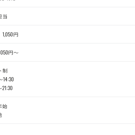
担当
1,050円
1050円～
ト制
〜14:30
〜21:30
年始
他