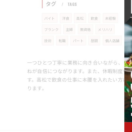
タグ
TAGS
バイト
洋食
高松
飲食
未経験
ブランク
主婦
無資格
メリハリ
技術
転職
パート
昼間
個人店舗
一つひとつ丁寧に業務に向き合いながら、レ
ねが自信につながります。また、休暇制度や
す。高松で飲食の仕事に本腰を入れたい方に
ります。